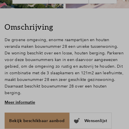
Inloggen
Omschrijving
De groene omgeving, enorme raampartijen en houten
veranda maken bouwnummer 28 een unieke tussenwoning.
De woning beschikt over een losse, houten berging. Parkeren
voor deze bouwnummers kan in een daarvoor aangewezen
gebied, om de omgeving zo rustig en autovrij te houden. Dit
in combinatie met de 3 slaapkamers en 121m2 aan leefruimte,
maakt bouwnummer 28 een zeer geschikte gezinswoning.
Daarnaast beschikt bouwnummer 28 over een houten
berging.
Meer informatie
Openslaande deuren naar de veranda
Via de veranda stappen we de voordeur binnen om terecht te
komen in de hal. Hier vinden we het toilet, de trap naar boven
Bekijk beschikbaar aanbod
Wensenlijst
en de deur naar de ruime woonkamer. De woonkamer en