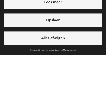
Prijslijst - Hengelo Aan Het Pad Fase 1
Verkoopbrochure
Brochure woningen - Aan het Pad fase 1
Verkoopstuk
Koperskeuzelijst - Aan het Pad fase 1
Verkoopstuk
Bijlage A - Woningborg Nieuwbouw Garantie
Brochure aanvragen
En Waarborgregeling - Aan het Pad fase 1
Verkoopstuk