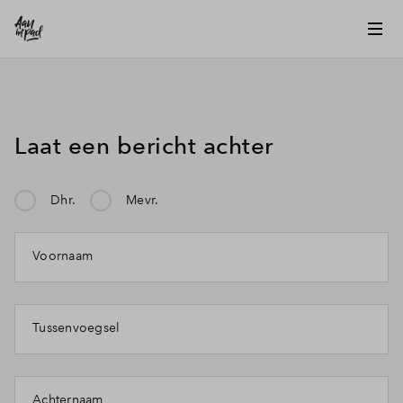
Laat een bericht achter
Dhr.
Mevr.
Mijn klacht gaat over:
Voornaam
Tussenvoegsel
Achternaam