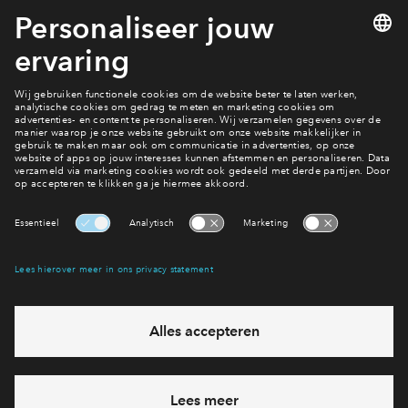
Na het inloggen kun je jouw persoonlijke gegevens beheren,
berichten lezen, documenten bekijken en als de verkoop is
gestart jouw voorkeuren beheren. Nieuwsgierig hoe dat eruit
ziet en je hebt nog geen persoonlijk account? Maak er dan
snel een aan.
Jouw huis financieren
Bereid je voor
Interesse? Meld je dan snel aan
Hiermee blijf je op de hoogte van het belangrijkste nieuws en
eventuele projecten
Ja, ik wil mij aanmelden