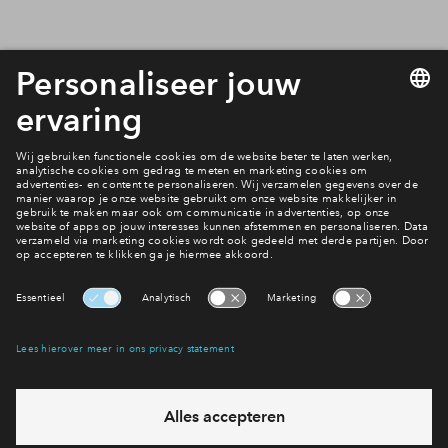
4
Projecten
verkocht
- 26
woningen
Aan het Pad fase 1
121 - 211
m²
verkocht
- 26
woningen
Aan het Pad fase 2
121 - 181
m²