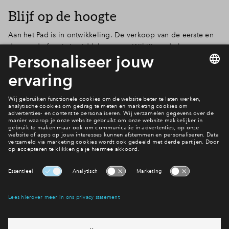
Blijf op de hoogte
Aan het Pad is in ontwikkeling. De verkoop van de eerste en
de tweede fase is inmiddels gestart. Wil jij op de hoogte
blijven van Aan het Pad? Schrijf je dan in voor de nieuwsbrief.
Laat onderaan de pagina je e-mailadres achter en je ontvangt
het laatste nieuws automatisch in je mailbox.
Filters
woningtype
2 onder 1 
Hoekwonin