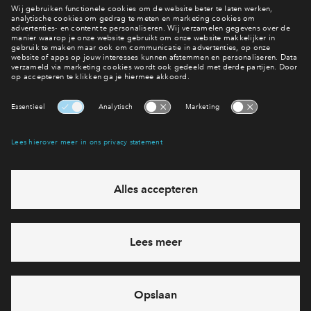
Actueel aanbod
Ook hier wonen?
Interesse? Meld je dan snel aan
Hiermee blijf je op de hoogte van het belangrijkste nieuws en
eventuele projecten
Ja, ik wil mij aanmelden
Heb je een vraag en wil je direct antwoord? Bel ons op
088
712 27 42
6 dagen per week beschikbaar (behalve tijdens
feestdagen)