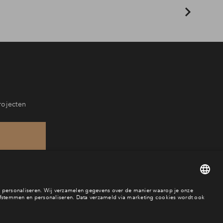
rojecten
42