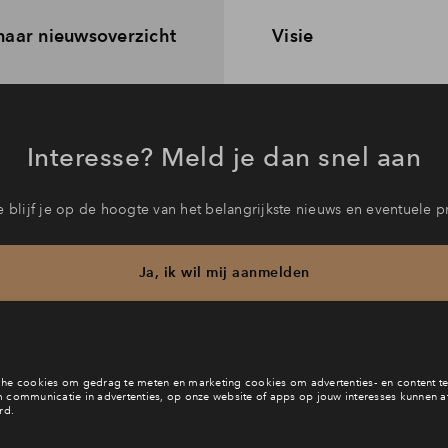
naar nieuwsoverzicht
Visie
Interesse? Meld je dan snel aan
 blijf je op de hoogte van het belangrijkste nieuws en eventuele p
Ja, ik wil mij aanmelden
b je een vraag en wil je direct antwoord? Bel ons op
088 712 27 
6 dagen per week beschikbaar (behalve tijdens feestdagen)
vandaag van
10:00 - 13:00 uur