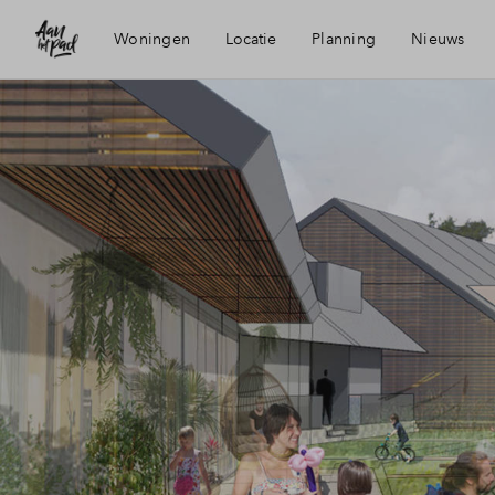
Woningen
Locatie
Planning
Nieuws
Visie
Mijn Ei
Bereikbaarheid
Financi
Voorzieningen
Financi
Hengelo
Toewijz
Duurzaamheid
Woning