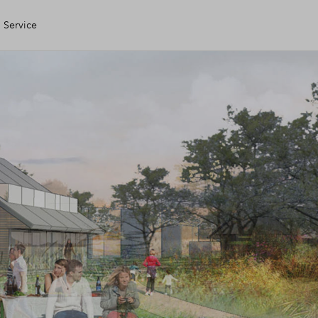
Service
gen Huis
ele check
ering
ing
 kopen