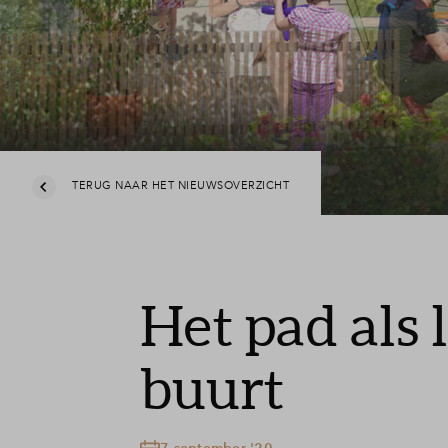
Veelges
Contact
TERUG NAAR HET NIEUWSOVERZICHT
Het pad als
buurt
7 september '20