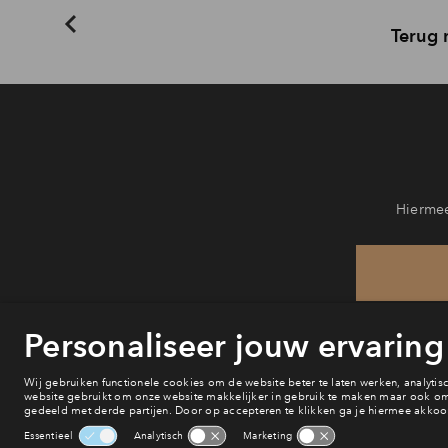
Terug 
Hiermee
He