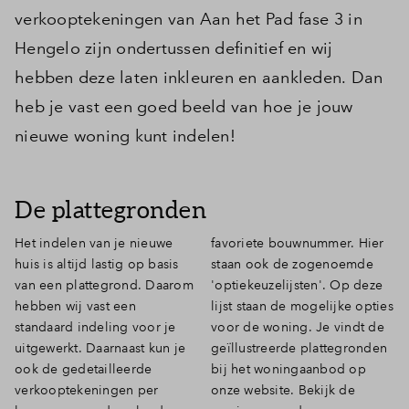
verkooptekeningen van Aan het Pad fase 3 in
Hengelo zijn ondertussen definitief en wij
hebben deze laten inkleuren en aankleden. Dan
heb je vast een goed beeld van hoe je jouw
nieuwe woning kunt indelen!
De plattegronden
Het indelen van je nieuwe
favoriete bouwnummer. Hier
huis is altijd lastig op basis
staan ook de zogenoemde
van een plattegrond. Daarom
'optiekeuzelijsten'. Op deze
hebben wij vast een
lijst staan de mogelijke opties
standaard indeling voor je
voor de woning. Je vindt de
uitgewerkt. Daarnaast kun je
geïllustreerde plattegronden
ook de gedetailleerde
bij het woningaanbod op
verkooptekeningen per
onze website. Bekijk de