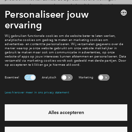
toegewezen kunnen worden aan de kandidaten die zich
Inloggen
gemeld hebben of dat er geen reservekandidaten zijn. Ook al
is de inschrijving gesloten, meld je dan toch aan als
belangstellende of neem contact met ons op.
Ook wonen in Aan het Pad?
Bekijk alle bouwnummers
Interesse? Meld je dan snel aan
Hiermee blijf je op de hoogte van het belangrijkste nieuws en
eventuele projecten
Ja, ik wil mij aanmelden