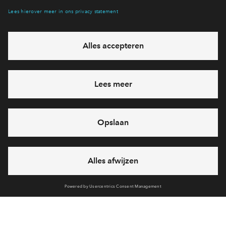
Hiermee blijf je op de hoogte van het belangrijkste nieuws en
eventuele projecten
Ja, ik wil mij aanmelden
Heb je een vraag en wil je direct antwoord? Bel ons op
088
712 27 42
6 dagen per week beschikbaar (behalve tijdens
feestdagen)
vandaag gesloten, maandag zijn we vanaf
09:00 uur weer
bereikbaar
via telefoon
Cookies